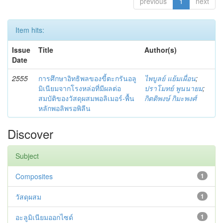
previous
1
next
Item hits:
Issue
Title
Author(s)
Date
2555
การศึกษาอิทธิพลของขี้ตะกรันอลู
ไพบูลย์ แย้มเผื่อน
;
มิเนียมจากโรงหล่อที่มีผลต่อ
ปราโมทย์ พูนนายม
;
สมบัติของวัสดุผสมพอลิเมอร์-พื้น
กิตติพงษ์ กิมะพงศ์
หลักพอลิพรอพิลีน
Discover
Subject
Composites
1
วัสดุผสม
1
อะลูมิเนียมออกไซด์
1