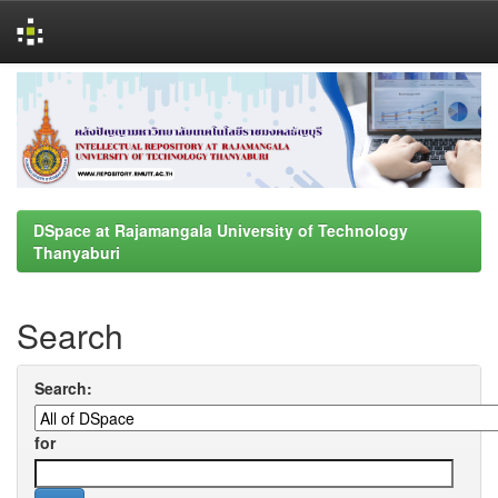
Skip
navigation
DSpace at Rajamangala University of Technology
Thanyaburi
Search
Search:
for