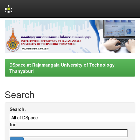
Skip
navigation
DSpace at Rajamangala University of Technology
Thanyaburi
Search
Search:
for