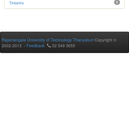
วัสดุผสม
1
Rajamangala University of Technology Thanyaburi
Copyright ©
2002-2013 -
Feedback
02 549 3655