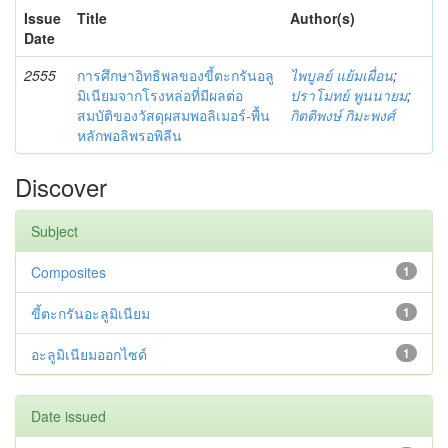
Issue
Title
Author(s)
Date
2555
การศึกษาอิทธิพลของขี้ตะกรันอลู
ไพบูลย์ แย้มเผื่อน
;
มิเนียมจากโรงหล่อที่มีผลต่อ
ปราโมทย์ พูนนายม
;
สมบัติของวัสดุผสมพอลิเมอร์-พื้น
กิตติพงษ์ กิมะพงศ์
หลักพอลิพรอพิลีน
Discover
Subject
Composites
1
ขี้ตะกรันอะลูมิเนียม
1
อะลูมิเนียมออกไซด์
1
Date issued