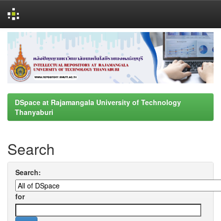
Skip
navigation
DSpace at Rajamangala University of Technology
Thanyaburi
Search
Search:
for