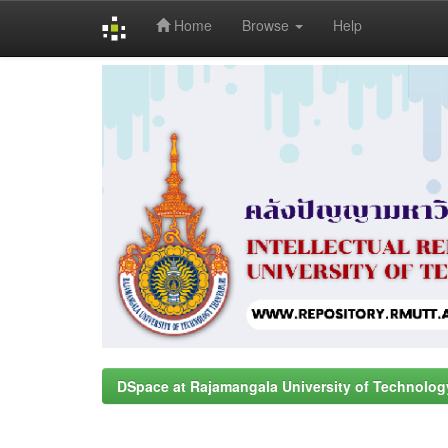
Home
Browse
Help
Skip
navigation
DSpace at Rajamangala University of Technolog