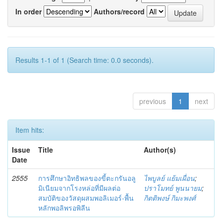
In order
Authors/record
Results 1-1 of 1 (Search time: 0.0 seconds).
previous
1
next
Item hits:
Issue
Title
Author(s)
Date
2555
การศึกษาอิทธิพลของขี้ตะกรันอลู
ไพบูลย์ แย้มเผื่อน
;
มิเนียมจากโรงหล่อที่มีผลต่อ
ปราโมทย์ พูนนายม
;
สมบัติของวัสดุผสมพอลิเมอร์-พื้น
กิตติพงษ์ กิมะพงศ์
หลักพอลิพรอพิลีน