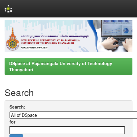
Skip
navigation
DSpace at Rajamangala University of Technology
Thanyaburi
Search
Search:
for