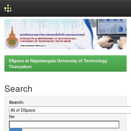
Skip
navigation
DSpace at Rajamangala University of Technology
Thanyaburi
Search
Search:
for