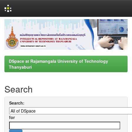
Skip
navigation
DSpace at Rajamangala University of Technology
Thanyaburi
Search
Search:
for