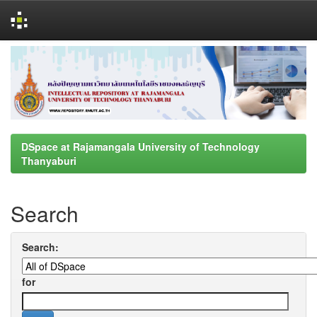
Skip
navigation
DSpace at Rajamangala University of Technology
Thanyaburi
Search
Search:
for