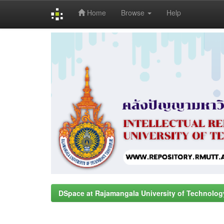
Home
Browse
Help
Skip
navigation
DSpace at Rajamangala University of Technolog