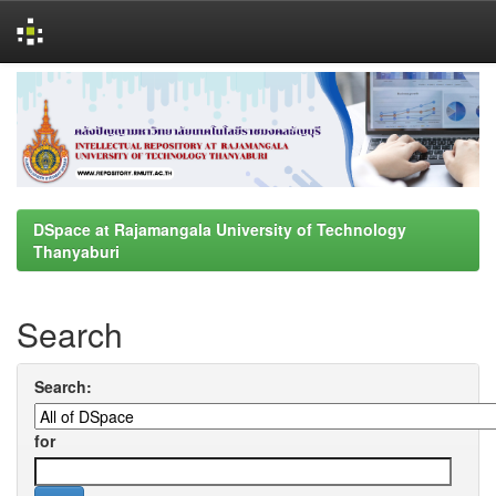
Skip
navigation
DSpace at Rajamangala University of Technology
Thanyaburi
Search
Search:
for