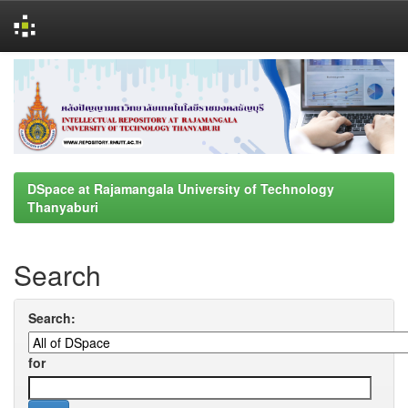
Skip
navigation
DSpace at Rajamangala University of Technology
Thanyaburi
Search
Search:
for