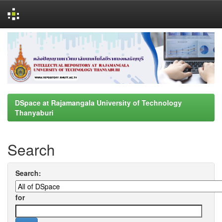
Skip
navigation
DSpace at Rajamangala University of Technology
Thanyaburi
Search
Search:
for