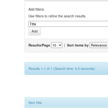
Add filters:
Use filters to refine the search results.
Results/Page
|
Sort items by
Results 1-1 of 1 (Search time: 0.0 seconds).
Item hits: