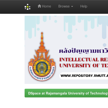
Home
Browse
Help
Skip
navigation
DSpace at Rajamangala University of Technolog