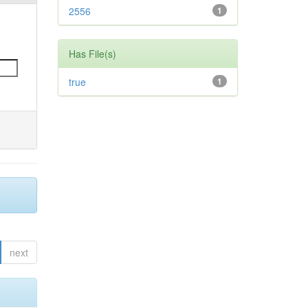
2556
1
Has File(s)
true
1
next