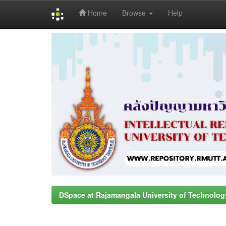
Home
Browse
Help
Skip
navigation
DSpace at Rajamangala University of Technolog