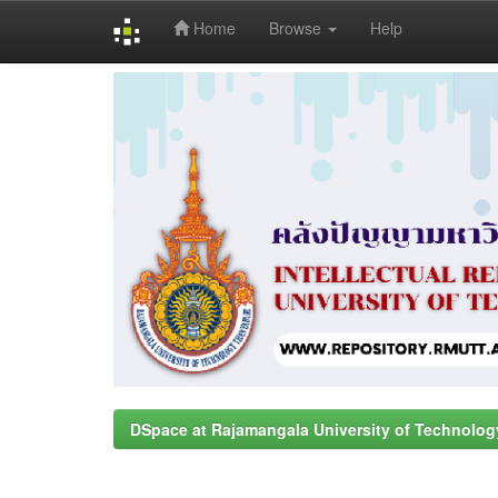
Home
Browse
Help
Skip
navigation
DSpace at Rajamangala University of Technolog