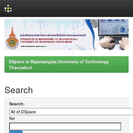
Skip
navigation
DSpace at Rajamangala University of Technology
Thanyaburi
Search
Search:
for