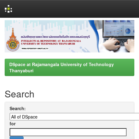
Skip
navigation
DSpace at Rajamangala University of Technology
Thanyaburi
Search
Search:
for