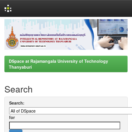
Skip
navigation
DSpace at Rajamangala University of Technology
Thanyaburi
Search
Search:
for