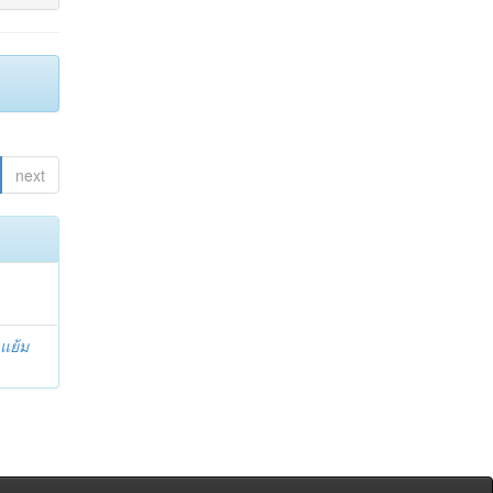
next
 แย้ม