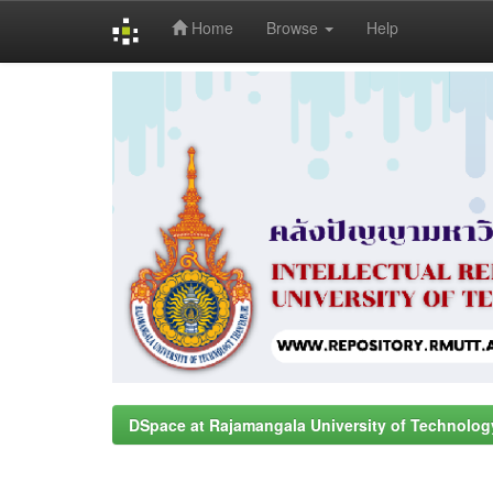
Home
Browse
Help
Skip
navigation
DSpace at Rajamangala University of Technolog