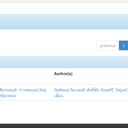
previous
1
Author(s)
เสียรถยนต์: การทดแทนวัสดุ
กิตติพงษ์ กิมะพงศ์
;
ศักดิ์ชัย จันทศรี
;
ไพบูลย์
หนียวหล่อ
เผื่อน