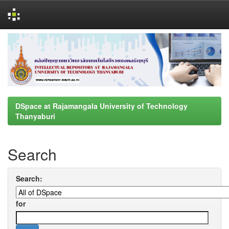
Skip
navigation
DSpace at Rajamangala University of Technology
Thanyaburi
Search
Search:
for