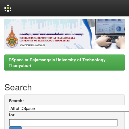
Skip
navigation
DSpace at Rajamangala University of Technology
Thanyaburi
Search
Search:
for