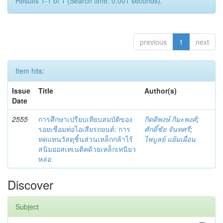
Results 1-1 of 1 (Search time: 0.001 seconds).
previous
1
next
Item hits:
Issue
Title
Author(s)
Date
2555
การศึกษาเปรียบเทียบสมบัติของ
กิตติพงษ์ กิมะพงศ์
;
รอยเชื่อมท่อไอเสียรถยนต์: การ
ศักดิ์ชัย จันทศรี
;
ทดแทนวัสดุชิ้นส่วนเหล็กกล้าไร้
ไพบูลย์ แย้มเผื่อน
สนิมออสเทเนติคด้วยเหล็กเหนียว
หล่อ
Discover
Subject