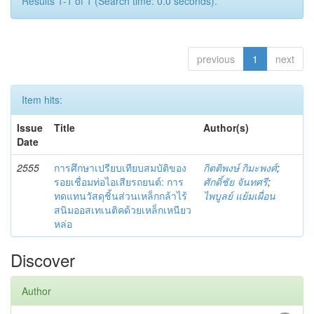
Results 1-1 of 1 (Search time: 0.0 seconds).
previous
1
next
Item hits:
Issue
Title
Author(s)
Date
2555
การศึกษาเปรียบเทียบสมบัติของ
กิตติพงษ์ กิมะพงศ์
;
รอยเชื่อมท่อไอเสียรถยนต์: การ
ศักดิ์ชัย จันทศรี
;
ทดแทนวัสดุชิ้นส่วนเหล็กกล้าไร้
ไพบูลย์ แย้มเผื่อน
สนิมออสเทเนติคด้วยเหล็กเหนียว
หล่อ
Discover
Author