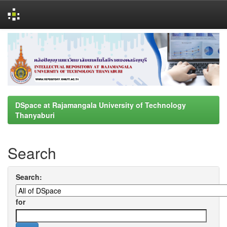
Skip
navigation
DSpace at Rajamangala University of Technology
Thanyaburi
Search
Search:
for