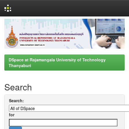
Skip
navigation
DSpace at Rajamangala University of Technology
Thanyaburi
Search
Search:
for