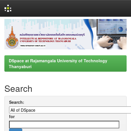
Skip
navigation
DSpace at Rajamangala University of Technology
Thanyaburi
Search
Search:
for