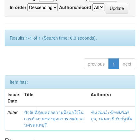
In order
Authors/record
Results 1-1 of 1 (Search time: 0.0 seconds).
previous
1
next
Item hits:
Issue
Title
Author(s)
Date
2556
ปัจจัยที่ส่งผลต่อความพึงพอใจใน
ชินวัฒน์ เกียรติสันติ
การทำงานของบุคลากรเทศบาล
กุล
;
เขมมารี รักษ์ชูชีพ
นครนนทบุรี