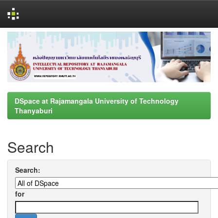
Skip
navigation
DSpace at Rajamangala University of Technology
Thanyaburi
Search
Search:
for