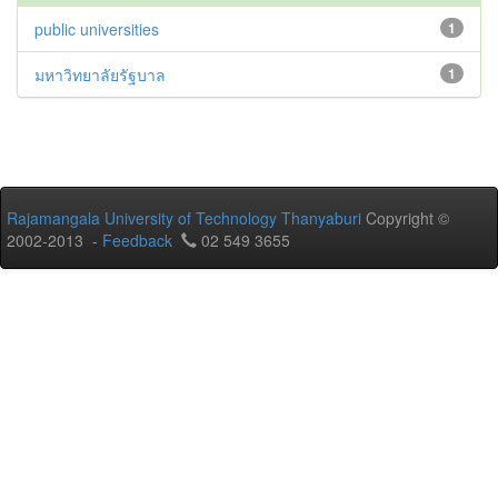
public universities
1
มหาวิทยาลัยรัฐบาล
1
Rajamangala University of Technology Thanyaburi
Copyright ©
2002-2013 -
Feedback
02 549 3655