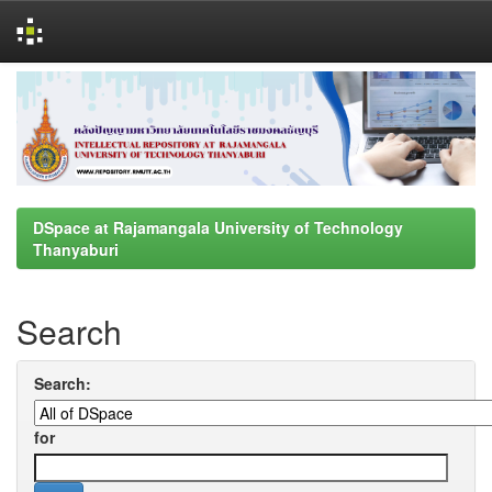
Skip
navigation
DSpace at Rajamangala University of Technology
Thanyaburi
Search
Search:
for