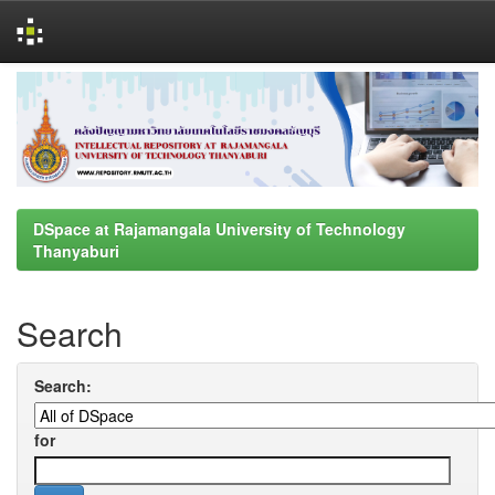
Skip
navigation
DSpace at Rajamangala University of Technology
Thanyaburi
Search
Search:
for