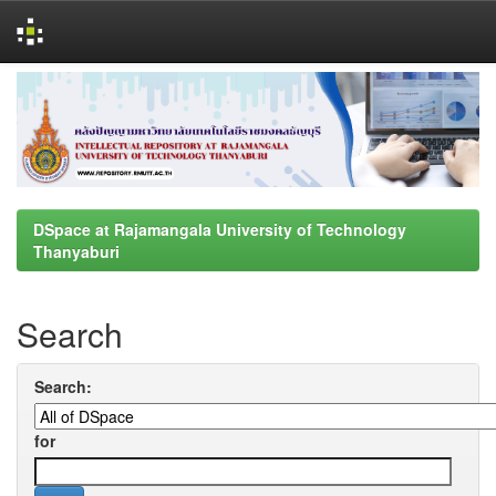
Skip
navigation
DSpace at Rajamangala University of Technology
Thanyaburi
Search
Search:
for