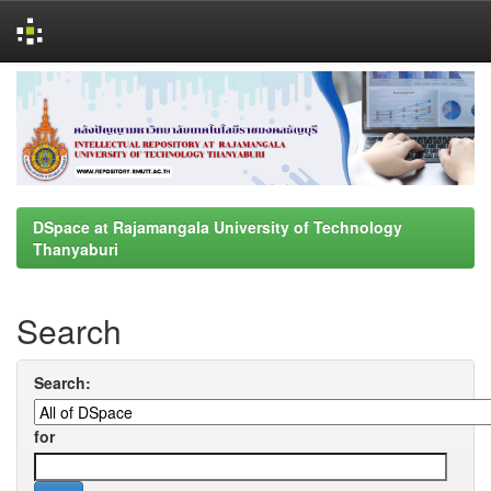
Skip
navigation
DSpace at Rajamangala University of Technology
Thanyaburi
Search
Search:
for