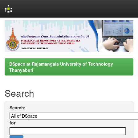
Skip
navigation
DSpace at Rajamangala University of Technology
Thanyaburi
Search
Search:
for