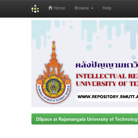
Home
Browse
Help
Skip
navigation
DSpace at Rajamangala University of Technolog