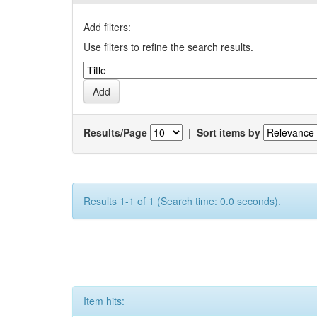
Add filters:
Use filters to refine the search results.
Results/Page
|
Sort items by
Results 1-1 of 1 (Search time: 0.0 seconds).
Item hits: