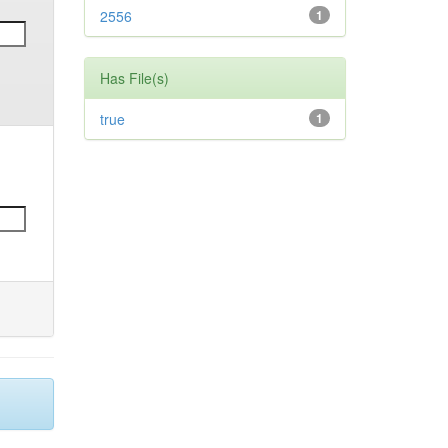
2556
1
Has File(s)
true
1