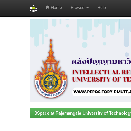
Home
Browse
Help
Skip
navigation
DSpace at Rajamangala University of Technolog