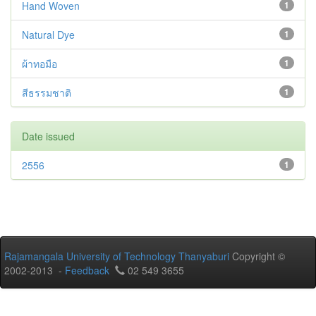
Hand Woven
1
Natural Dye
1
ผ้าทอมือ
1
สีธรรมชาติ
1
Date issued
2556
1
Rajamangala University of Technology Thanyaburi
Copyright ©
2002-2013 -
Feedback
02 549 3655