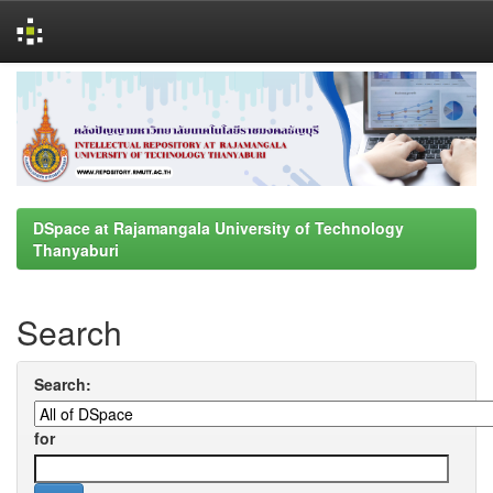
Skip
navigation
DSpace at Rajamangala University of Technology
Thanyaburi
Search
Search:
for