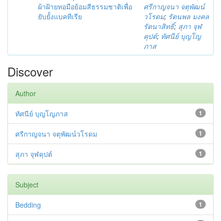
ผ้าฝ้ายทอมือย้อมสีธรรมชาติเพื่อ
ศรีกาญจนา จตุพัฒน์
ยับยั้งแบคทีเรีย
วโรดม
;
รัตนพล มงคล
รัตนาสิทธิ์
;
สุภา จุฬ
คุปต์
;
ทัศนีย์ บุญโญ
ภาส
Discover
Author
ทัศนีย์ บุญโญภาส
1
ศรีกาญจนา จตุพัฒน์วโรดม
1
สุภา จุฬคุปต์
1
Subject
Bedding
1