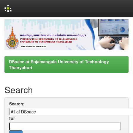
Skip
navigation
DSpace at Rajamangala University of Technology
Thanyaburi
Search
Search:
for