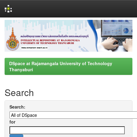
Skip
navigation
DSpace at Rajamangala University of Technology
Thanyaburi
Search
Search:
for