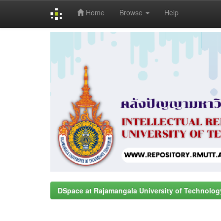
Home
Browse
Help
Skip
navigation
DSpace at Rajamangala University of Technolog