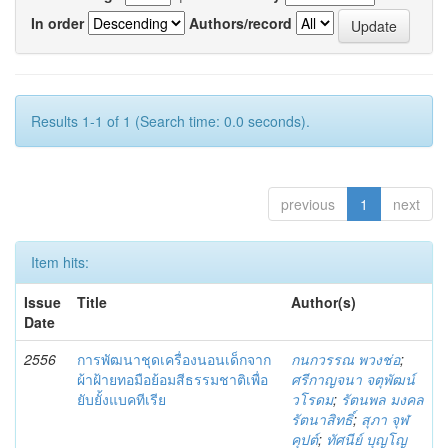
In order
Authors/record
Results 1-1 of 1 (Search time: 0.0 seconds).
previous
1
next
Item hits:
Issue
Title
Author(s)
Date
2556
การพัฒนาชุดเครื่องนอนเด็กจาก
กนกวรรณ พวงช่อ
;
ผ้าฝ้ายทอมือย้อมสีธรรมชาติเพื่อ
ศรีกาญจนา จตุพัฒน์
ยับยั้งแบคทีเรีย
วโรดม
;
รัตนพล มงคล
รัตนาสิทธิ์
;
สุภา จุฬ
คุปต์
;
ทัศนีย์ บุญโญ