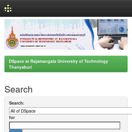
Skip
navigation
DSpace at Rajamangala University of Technology
Thanyaburi
Search
Search:
for