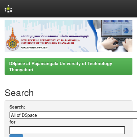
Skip
navigation
DSpace at Rajamangala University of Technology
Thanyaburi
Search
Search:
for