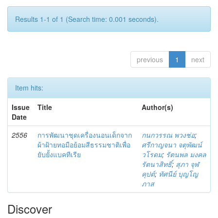
Results 1-1 of 1 (Search time: 0.001 seconds).
previous
1
next
Item hits:
Issue
Title
Author(s)
Date
2556
การพัฒนาชุดเครื่องนอนเด็กจาก
กนกวรรณ พวงช่อ
;
ผ้าฝ้ายทอมือย้อมสีธรรมชาติเพื่อ
ศรีกาญจนา จตุพัฒน์
ยับยั้งแบคทีเรีย
วโรดม
;
รัตนพล มงคล
รัตนาสิทธิ์
;
สุภา จุฬ
คุปต์
;
ทัศนีย์ บุญโญ
ภาส
Discover