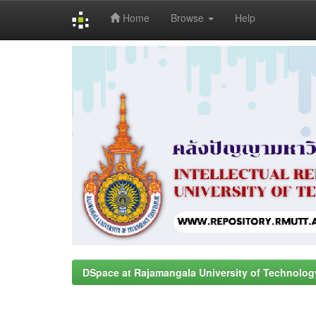
Home
Browse
Help
Skip
navigation
DSpace at Rajamangala University of Technolog