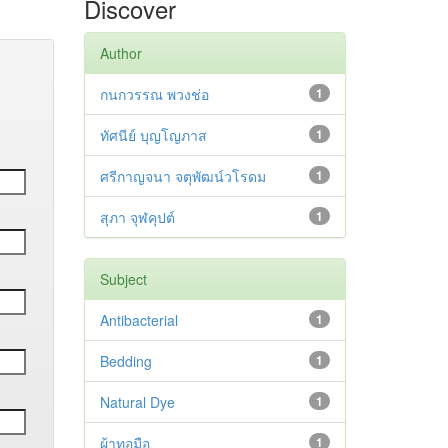
Discover
Author
กนกวรรณ พวงช่อ
1
ทัศนีย์ บุญโญภาส
1
ศรีกาญจนา จตุพัฒน์วโรดม
1
สุภา จุฬคุปต์
1
Subject
Antibacterial
1
Bedding
1
Natural Dye
1
ผ้าทอมือ
1