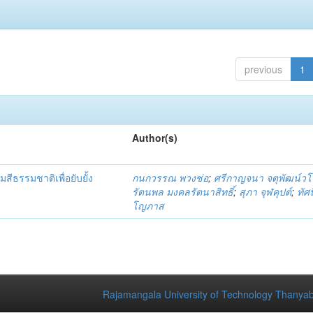
previous
1
Author(s)
สีธรรมชาติเพื่อยับยั้ง
กนกวรรณ พวงช่อ
;
ศรีกาญจนา จตุพัฒน์ว
รัตนพล มงคลรัตนาสิทธิ์
;
สุภา จุฬคุปต์
;
ทัศน
โญภาส
Rajamangala University of Technology Thanyab