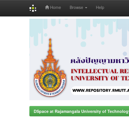
Home
Browse
Help
Skip
navigation
DSpace at Rajamangala University of Technolog