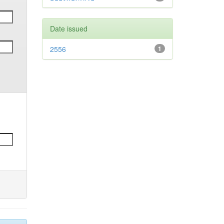
Date issued
2556
1