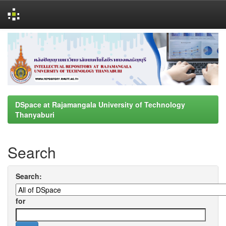
Skip
navigation
DSpace at Rajamangala University of Technology
Thanyaburi
Search
Search:
for