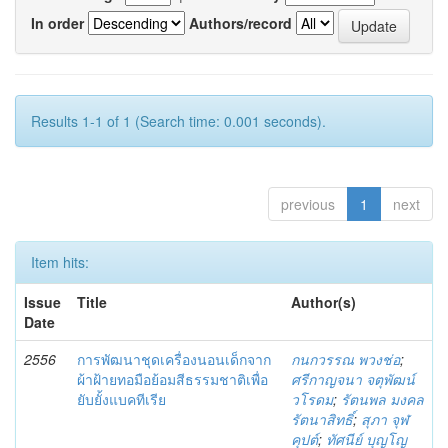
In order
Authors/record
Results 1-1 of 1 (Search time: 0.001 seconds).
previous
1
next
Item hits:
Issue
Title
Author(s)
Date
2556
การพัฒนาชุดเครื่องนอนเด็กจาก
กนกวรรณ พวงช่อ
;
ผ้าฝ้ายทอมือย้อมสีธรรมชาติเพื่อ
ศรีกาญจนา จตุพัฒน์
ยับยั้งแบคทีเรีย
วโรดม
;
รัตนพล มงคล
รัตนาสิทธิ์
;
สุภา จุฬ
คุปต์
;
ทัศนีย์ บุญโญ