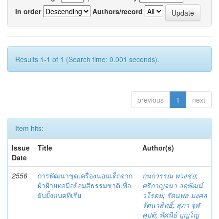
In order
Authors/record
Results 1-1 of 1 (Search time: 0.001 seconds).
previous
1
next
Item hits:
Issue
Title
Author(s)
Date
2556
การพัฒนาชุดเครื่องนอนเด็กจาก
กนกวรรณ พวงช่อ
;
ผ้าฝ้ายทอมือย้อมสีธรรมชาติเพื่อ
ศรีกาญจนา จตุพัฒน์
ยับยั้งแบคทีเรีย
วโรดม
;
รัตนพล มงคล
รัตนาสิทธิ์
;
สุภา จุฬ
คุปต์
;
ทัศนีย์ บุญโญ