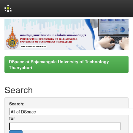
Skip
navigation
DSpace at Rajamangala University of Technology
Thanyaburi
Search
Search:
for