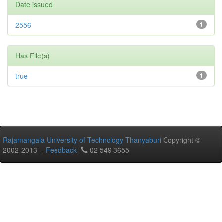
Date issued
2556
1
Has File(s)
true
1
Rajamangala University of Technology Thanyaburi
Copyright ©
2002-2013 -
Feedback
02 549 3655