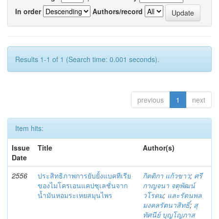
In order
Authors/record
Results 1-1 of 1 (Search time: 0.001 seconds).
previous
1
next
Item hits:
Issue
Title
Author(s)
Date
2556
ประสิทธิภาพการยับยั้งแบคทีเรีย
กิตติกา แก้วขาว
;
ศรี
ของไมโครเอนแคปซุเลชั่นจาก
กาญจนา จตุพัฒน์
น้ำมันหอมระเหยสมุนไพร
วโรดม
;
และรัตนพล
มงคลรัตนาสิทธิ์
;
สุ
ทัศนีย์ บุญโญภาส