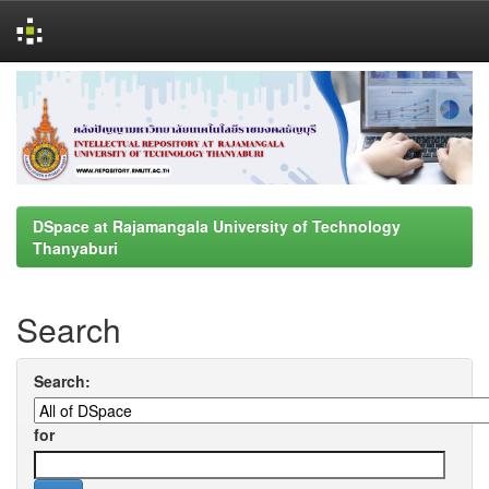
Skip
navigation
DSpace at Rajamangala University of Technology
Thanyaburi
Search
Search:
for