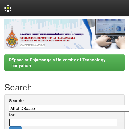
Skip
navigation
DSpace at Rajamangala University of Technology
Thanyaburi
Search
Search:
for