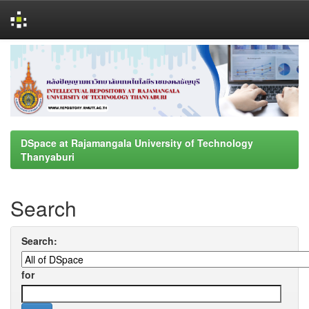
Skip
navigation
DSpace at Rajamangala University of Technology
Thanyaburi
Search
Search:
for