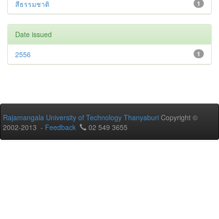
สีธรรมชาติ
1
Date issued
2556
1
Rajamangala University of Technology Thanyaburi
Copyright ©
2002-2013 -
Feedback
02 549 3655