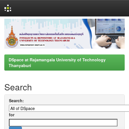
Skip
navigation
DSpace at Rajamangala University of Technology
Thanyaburi
Search
Search:
for