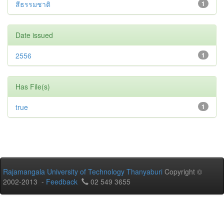
สีธรรมชาติ
1
Date issued
2556
1
Has File(s)
true
1
Rajamangala University of Technology Thanyaburi
Copyright ©
2002-2013 -
Feedback
02 549 3655