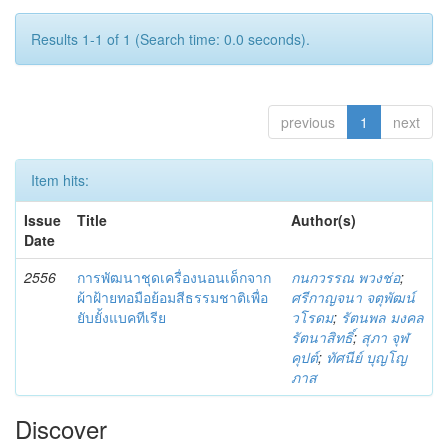
Results 1-1 of 1 (Search time: 0.0 seconds).
previous
1
next
Item hits:
Issue
Title
Author(s)
Date
2556
การพัฒนาชุดเครื่องนอนเด็กจาก
กนกวรรณ พวงช่อ
;
ผ้าฝ้ายทอมือย้อมสีธรรมชาติเพื่อ
ศรีกาญจนา จตุพัฒน์
ยับยั้งแบคทีเรีย
วโรดม
;
รัตนพล มงคล
รัตนาสิทธิ์
;
สุภา จุฬ
คุปต์
;
ทัศนีย์ บุญโญ
ภาส
Discover