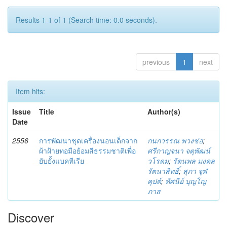
Results 1-1 of 1 (Search time: 0.0 seconds).
previous
1
next
Item hits:
Issue
Title
Author(s)
Date
2556
การพัฒนาชุดเครื่องนอนเด็กจาก
กนกวรรณ พวงช่อ
;
ผ้าฝ้ายทอมือย้อมสีธรรมชาติเพื่อ
ศรีกาญจนา จตุพัฒน์
ยับยั้งแบคทีเรีย
วโรดม
;
รัตนพล มงคล
รัตนาสิทธิ์
;
สุภา จุฬ
คุปต์
;
ทัศนีย์ บุญโญ
ภาส
Discover