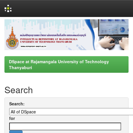
Skip
navigation
DSpace at Rajamangala University of Technology
Thanyaburi
Search
Search:
for