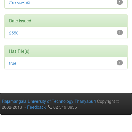
สีธรรมชาติ
1
Date issued
2556
1
Has File(s)
true
1
Rajamangala University of Technology Thanyaburi
Copyright ©
2002-2013 -
Feedback
02 549 3655