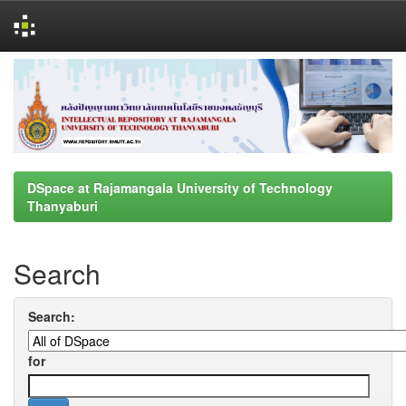
Skip
navigation
DSpace at Rajamangala University of Technology
Thanyaburi
Search
Search:
for