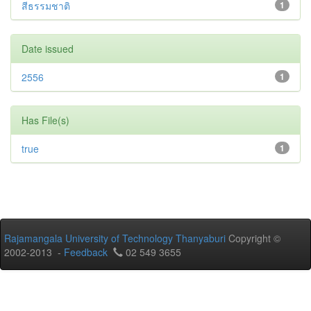
สีธรรมชาติ
1
Date issued
2556
1
Has File(s)
true
1
Rajamangala University of Technology Thanyaburi
Copyright ©
2002-2013 -
Feedback
02 549 3655