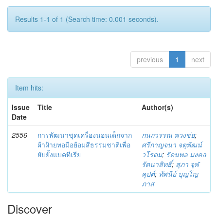
Results 1-1 of 1 (Search time: 0.001 seconds).
previous
1
next
Item hits:
Issue
Title
Author(s)
Date
2556
การพัฒนาชุดเครื่องนอนเด็กจาก
กนกวรรณ พวงช่อ
;
ผ้าฝ้ายทอมือย้อมสีธรรมชาติเพื่อ
ศรีกาญจนา จตุพัฒน์
ยับยั้งแบคทีเรีย
วโรดม
;
รัตนพล มงคล
รัตนาสิทธิ์
;
สุภา จุฬ
คุปต์
;
ทัศนีย์ บุญโญ
ภาส
Discover