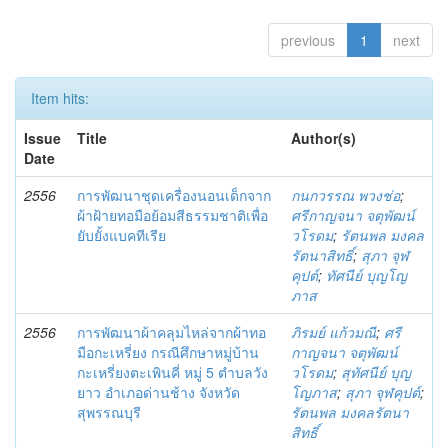
previous
1
next
Item hits:
Issue
Title
Author(s)
Date
2556
การพัฒนาชุดเครื่องนอนเด็กจาก
กนกวรรณ พวงช่อ
;
ผ้าฝ้ายทอมือย้อมสีธรรมชาติเพื่อ
ศรีกาญจนา จตุพัฒน์
ยับยั้งแบคทีเรีย
วโรดม
;
รัตนพล มงคล
รัตนาสิทธิ์
;
สุภา จุฬ
คุปต์
;
ทัศนีย์ บุญโญ
ภาส
2556
การพัฒนาผ้าคลุมไหล่จากผ้าทอ
ภิรมย์ แก้วมณี
;
ศรี
มือกะเหรี่ยง กรณีศึกษาหมู่บ้าน
กาญจนา จตุพัฒน์
กะเหรี่ยงตะเพินคี่ หมู่ 5 ตำบลวัง
วโรดม
;
สุทัศนีย์ บุญ
ยาว อำเภอด่านช้าง จังหวัด
โญภาส
;
สุภา จุฬคุปต์
;
สุพรรณบุรี
รัตนพล มงคลรัตนา
สิทธิ์