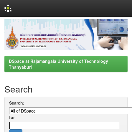
Skip
navigation
DSpace at Rajamangala University of Technology
Thanyaburi
Search
Search:
for